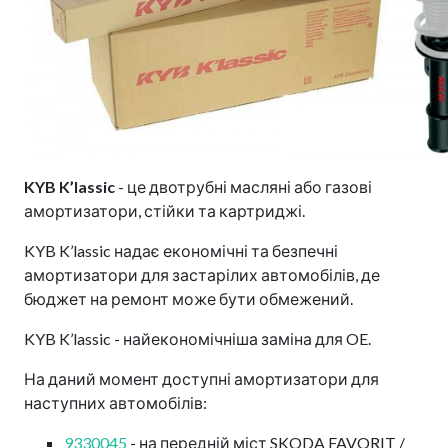
KYB K’lassic
- це двотрубні масляні або газові
амортизатори, стійки та картриджі.
KYB K’lassic надає економічні та безпечні
амортизатори для застарілих автомобілів, де
бюджет на ремонт може бути обмежений.
KYB K’lassic - найекономічніша заміна для OE.
На даний момент доступні амортизатори для
наступних автомобілів:
9330045
- на передній міст SKODA FAVORIT /