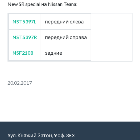
New SR special на Nissan Teana:
NST5397L
передний слева
NST5397R
передний справа
NSF2108
задние
20.02.2017
вул. Княжий Затон, 9 оф. 383